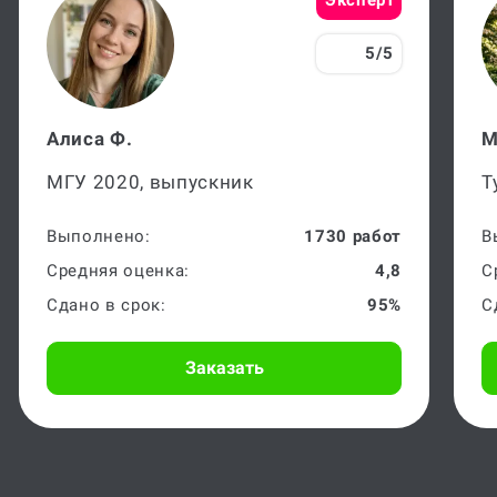
5/5
Алиса Ф.
М
МГУ 2020, выпускник
Т
Выполнено:
1730 работ
В
Средняя оценка:
4,8
С
Сдано в срок:
95%
С
Заказать