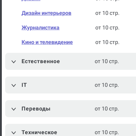
Дизайн интерьеров
от 10 стр.
Журналистика
от 10 стр.
Кино и телевидение
от 10 стр.
Литературное
от 10 стр.
Естественное
от 10 стр.
редактирование
Теория и практика СМИ
от 10 стр.
IT
от 10 стр.
Искусство
от 10 стр.
Межкультурная
Переводы
от 10 стр.
от 10 стр.
коммуникация
Музыка
от 10 стр.
Техническое
от 10 стр.