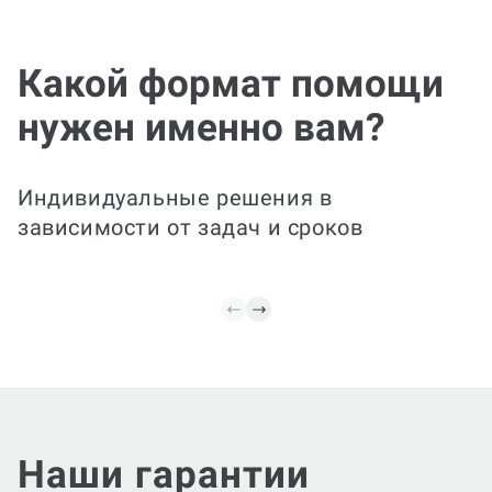
Эксп
Идеально для занятых
прав
студентов: мы полностью
подготовим практическое
Какой формат помощи
задание — разберем
Быстро 
требования, подготовим
конкрет
нужен именно вам?
необходимые расчеты/
практич
модели и визуализацию
уточним
(таблицы, графики),
решения
объяснения к
обоснов
Индивидуальные решения в
результатам и оформим
формул
зависимости от задач и сроков
по требованиям.
оформл
Наши гарантии