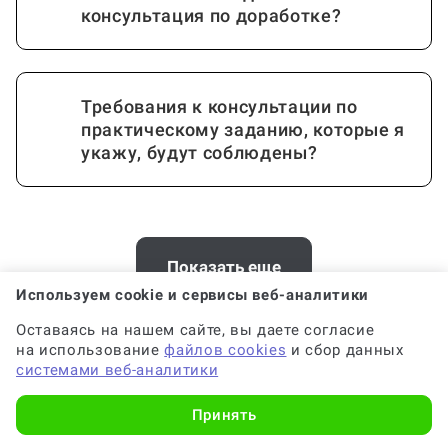
консультация по доработке?
Требования к консультации по
практическому заданию, которые я
укажу, будут соблюдены?
Почему выгодно заказать
консультацию по практическому
Показать еще
заданию на Work5?
Используем cookie и сервисы веб-аналитики
Оставаясь на нашем сайте, вы даете согласие
на использование
файлов cookies
и сбор данных
Хотите заказать консультацию по
системами веб-аналитики
Когда и как нужно оплачивать
практической в Уфе? У нас есть
заказ?
Принять
офис